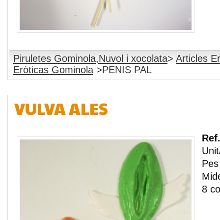
Piruletes Gominola,Nuvol i xocolata
>
Articles E
Eròticas Gominola
>PENIS PAL
VULVA ALES
Ref
Unit
Pes 
Mide
8 co