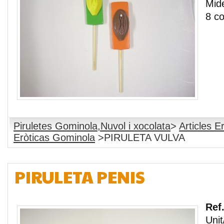
Mide
8 co
Piruletes Gominola,Nuvol i xocolata
>
Articles E
Eròticas Gominola
>PIRULETA VULVA
PIRULETA PENIS
Ref
Unit