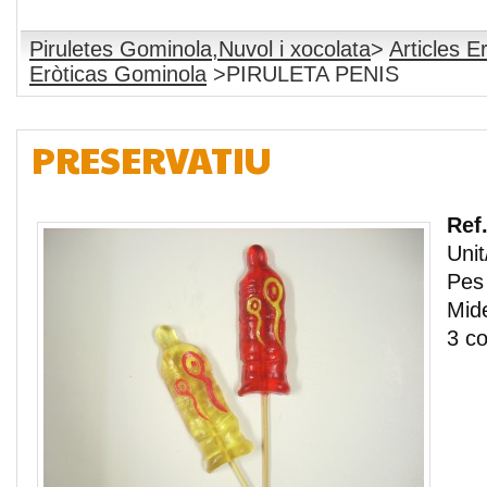
Piruletes Gominola,Nuvol i xocolata
>
Articles E
Eròticas Gominola
>PIRULETA PENIS
PRESERVATIU
Ref
Unit
Pes 
Mid
3 co