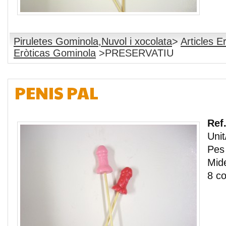
Piruletes Gominola,Nuvol i xocolata
>
Articles E
Eròticas Gominola
>PRESERVATIU
PENIS PAL
Ref
Unit
Pes 
Mide
8 co