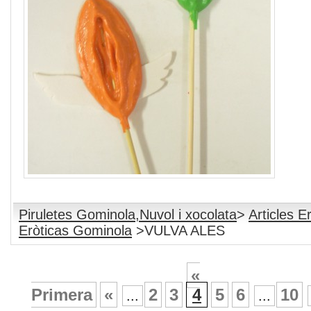
Piruletes Gominola,Nuvol i xocolata
>
Articles E
Eròticas Gominola
>VULVA ALES
«
Primera
«
2
3
4
5
6
10
...
...