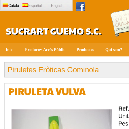
Català
Español
English
SUCRART GUEMO S.C.
Inici
Productes Accés Públic
Productes
Qui som?
Piruletes Eròticas Gominola
PIRULETA VULVA
Ref
Unit
Pes 