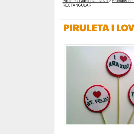
Piruletes Gominola i Nuvol
>
Articulos de 
RECTANGULAR
PIRULETA I L