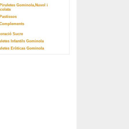
Piruletes Gominola,Nuvol i
colata
Pastissos
Complements
oració Sucre
uletes Infantils Gominola
uletes Eròticas Gominola