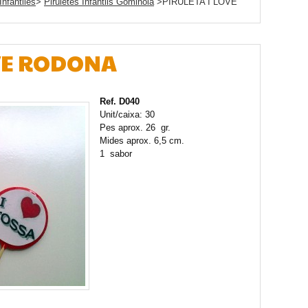
Infantiles
>
Piruletes Infantils Gominola
>PIRULETA I LOVE
OVE RODONA
Ref. D040
Unit/caixa: 30
Pes aprox. 26 gr.
Mides aprox. 6,5 cm.
1 sabor