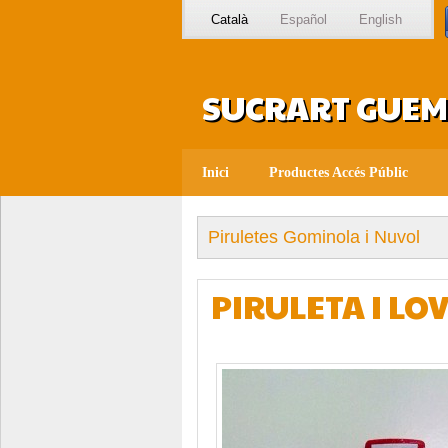
Català
Español
English
SUCRART GUEMO
Inici
Productes Accés Públic
Piruletes Gominola i Nuvol
PIRULETA I L