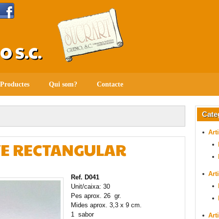
 S.C.
Productes
Qui som?
Contacte
Cate
Art
OVE RECTANGULAR
Art
Ref. D041
Unit/caixa: 30
Pes aprox. 26 gr.
Mides aprox. 3,3 x 9 cm.
1 sabor
Art