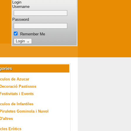
Login
Username
Password
Remember Me
gories
iculos de Azucar
Decoració Pastissos
Festivitats i Events
iculos de Infantiles
Piruletes Gominola i Nuvol
D'altres
icles Eròtics