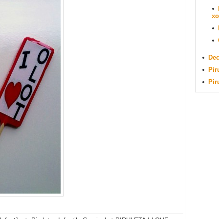
xo
Dec
Pir
Pir